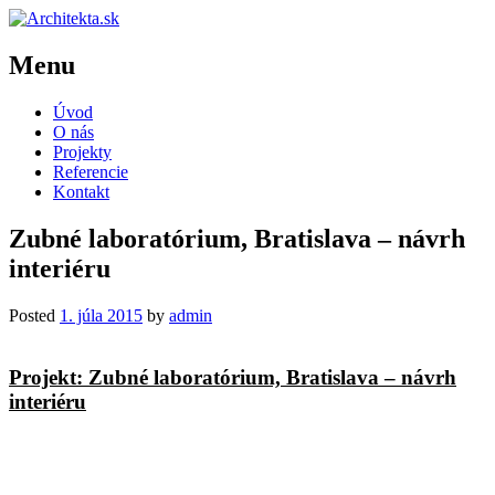
Menu
Skip
Úvod
to
O nás
content
Projekty
Referencie
Kontakt
Zubné laboratórium, Bratislava – návrh
interiéru
Posted
1. júla 2015
by
admin
Projekt: Zubné laboratórium, Bratislava – návrh
interiéru